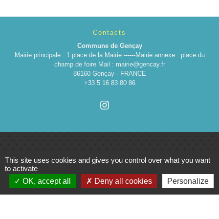
Contacts
Commune de Gençay
Mairie principale : 1 place de la Mairie ------Mairie annexe : place du
champ de foire Mail : mairie@gencay.fr
86160 Gençay - FRANCE
+33 5 16 83 80 86
This site uses cookies and gives you control over what you want
Liens
to activate
OK, accept all
Deny all cookies
Personalize
Cinéma
Office de tourisme du Civraisien