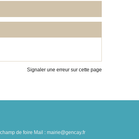
Signaler une erreur sur cette page
du champ de foire Mail : mairie@gencay.fr