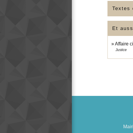
Textes 
Et auss
Affaire c
Justice
Mair