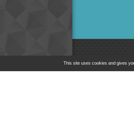
Liens
This site uses cookies and gives you
Cinéma
Office de tourism
Poitou
Actualités comm
Centre Culturel 
C.P.A. Lathus