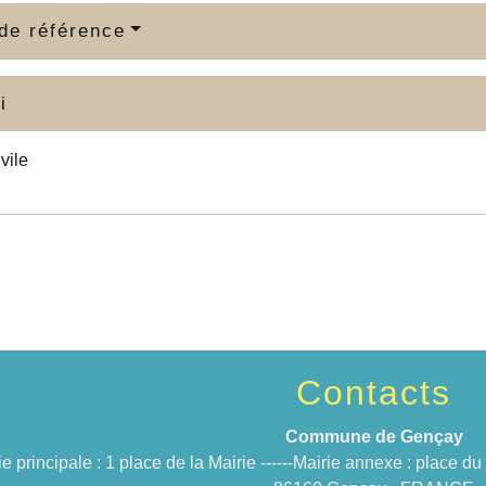
de référence
i
ivile
Contacts
Commune de Gençay
ie principale : 1 place de la Mairie ------Mairie annexe : place 