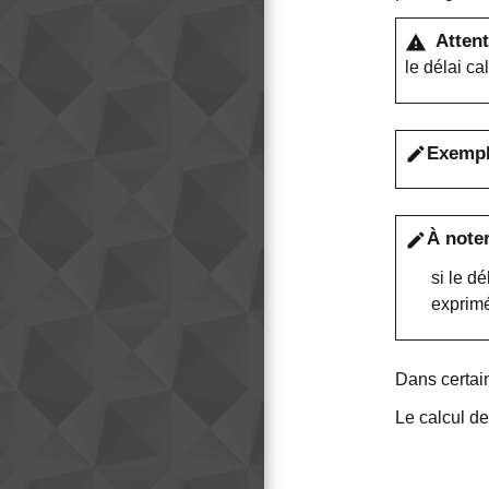
Attent
warning
le délai ca
Exemp
edit
À note
edit
si le d
exprimé
Dans certain
Le calcul de