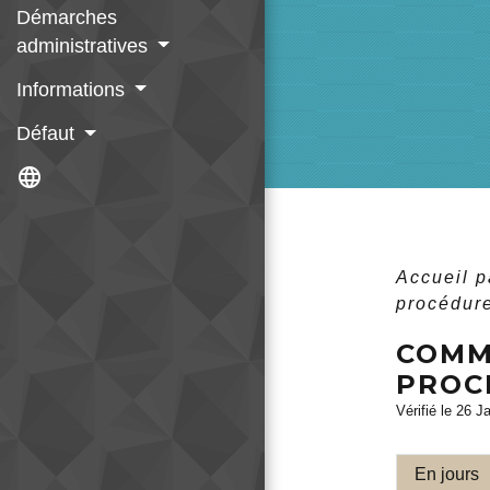
Démarches
administratives
Informations
Défaut
language
Accueil p
procédure
COMM
PROCÉ
Vérifié le 26 J
En jours