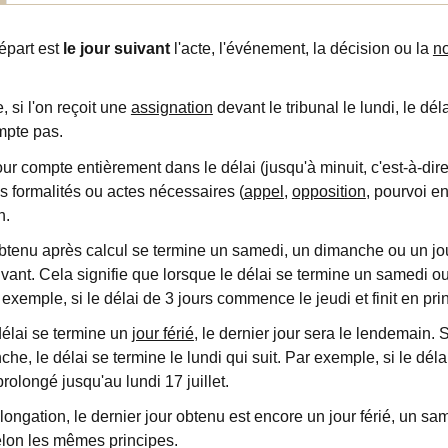
épart est
le jour suivant
l'acte, l'événement, la décision ou la
no
 si l'on reçoit une
assignation
devant le tribunal le lundi, le dél
mpte pas.
our compte entièrement dans le délai (jusqu'à minuit, c'est-à-dire
s formalités ou actes nécessaires (
appel
,
opposition
, pourvoi en
n.
obtenu après calcul se termine un samedi, un dimanche ou un jour
vant. Cela signifie que lorsque le délai se termine un samedi ou
 exemple, si le délai de 3 jours commence le jeudi et finit en pri
délai se termine un
jour férié
, le dernier jour sera le lendemain. 
e, le délai se termine le lundi qui suit. Par exemple, si le délai d
t prolongé jusqu'au lundi 17 juillet.
longation, le dernier jour obtenu est encore un jour férié, un s
elon les mêmes principes.