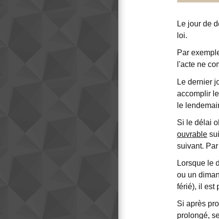
Le jour de d
loi.
Par exemple,
l'acte ne co
Le dernier j
accomplir le
le lendemai
Si le délai 
ouvrable
sui
suivant. Par
Lorsque le 
ou un dimanch
férié), il es
Si après pro
prolongé, s