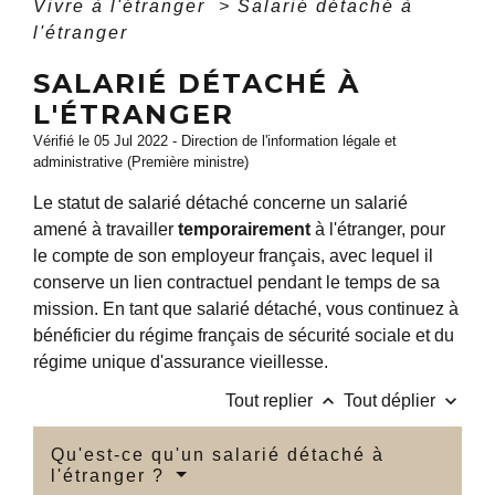
Vivre à l'étranger
>
Salarié détaché à
l'étranger
SALARIÉ DÉTACHÉ À
L'ÉTRANGER
Vérifié le 05 Jul 2022 - Direction de l'information légale et
administrative (Première ministre)
Le statut de salarié détaché concerne un salarié
amené à travailler
temporairement
à l'étranger, pour
le compte de son employeur français, avec lequel il
conserve un lien contractuel pendant le temps de sa
mission. En tant que salarié détaché, vous continuez à
bénéficier du régime français de sécurité sociale et du
régime unique d'assurance vieillesse.
keyboard_arrow_up
keyboard_arrow_down
Tout replier
Tout déplier
Qu'est-ce qu'un salarié détaché à
l'étranger ?