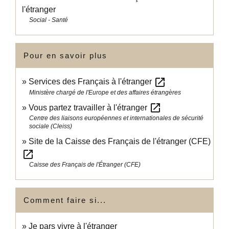
l'étranger
Social - Santé
Pour en savoir plus
open_in_new
Services des Français à l'étranger
Ministère chargé de l'Europe et des affaires étrangères
open_in_new
Vous partez travailler à l'étranger
Centre des liaisons européennes et internationales de sécurité
sociale (Cleiss)
Site de la Caisse des Français de l'étranger (CFE)
open_in_new
Caisse des Français de l'Étranger (CFE)
Comment faire si...
Je pars vivre à l'étranger