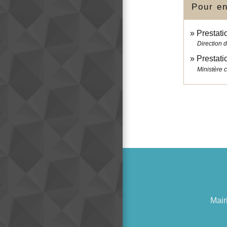
Pour en
Prestati
Direction d
Prestati
Ministère 
Mair