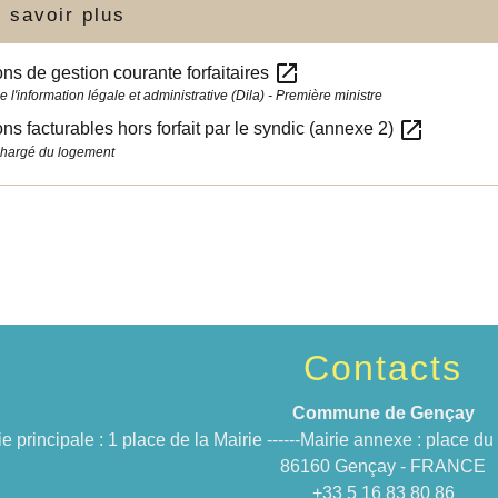
 savoir plus
open_in_new
ons de gestion courante forfaitaires
e l'information légale et administrative (Dila) - Première ministre
open_in_new
ons facturables hors forfait par le syndic (annexe 2)
chargé du logement
Contacts
Commune de Gençay
ie principale : 1 place de la Mairie ------Mairie annexe : place 
86160 Gençay - FRANCE
+33 5 16 83 80 86