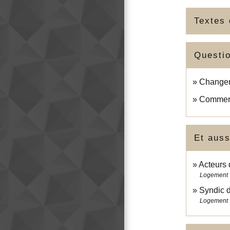
Textes 
Questi
Changeme
Comment
Et auss
Acteurs 
Logement
Syndic d
Logement