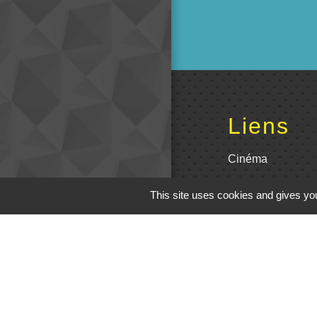
Liens
Cinéma
Office de tourism
This site uses cookies and gives you
Poitou
Actualités comm
Centre Culturel 
C.P.A. Lathus