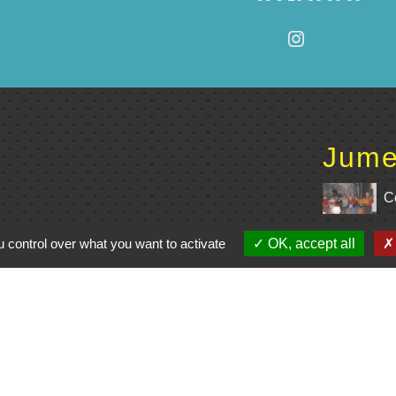
Jume
C
e du Civraisien en
 control over what you want to activate
OK, accept all
unauté de communes
La Marchoise