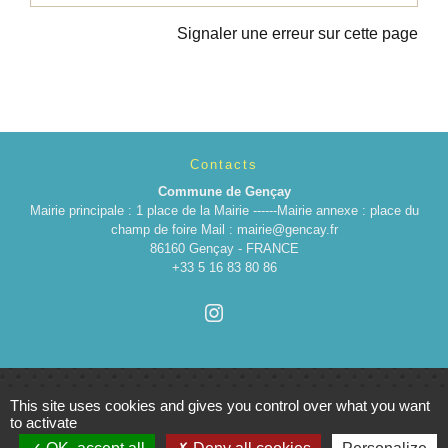
Signaler une erreur sur cette page
Contacts
Commune de Gençay
Mairie principale : 1 place de la Mairie ------Mairie annexe : place du
champ de foire Mail : mairie@gencay.fr
86160 Gençay - FRANCE
+33 5 16 83 80 86
This site uses cookies and gives you control over what you want
to activate
Liens