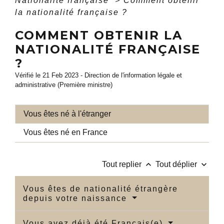
Nationalité française
>
Comment obtenir
la nationalité française ?
COMMENT OBTENIR LA
NATIONALITÉ FRANÇAISE
?
Vérifié le 21 Feb 2023 - Direction de l'information légale et
administrative (Première ministre)
Vous êtes né à l'étranger
Vous êtes né en France
keyboard_arrow_up
keyboard_arrow_down
Tout replier
Tout déplier
Vous êtes de nationalité étrangère
depuis votre naissance
Vous avez déjà été Français(e)