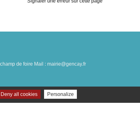
Signaler une erreur sur cette page
du champ de foire Mail : mairie@gencay.fr
Deny all cookies
Personalize
lages