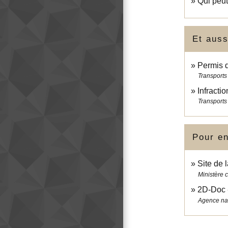
Qui peut
Et auss
Permis 
Transports 
Infractio
Transports 
Pour en
Site de 
Ministère c
2D-Doc 
Agence nat