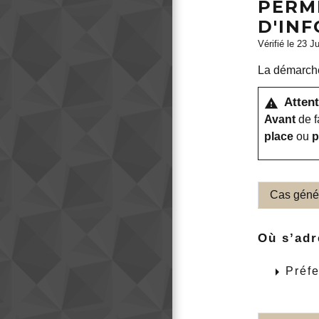
PERM
D'INF
Vérifié le 23 J
La démarche 
Attent
warning
Avant
de f
place
ou
p
Cas géné
Où s’adr
arrow_right
Préfe