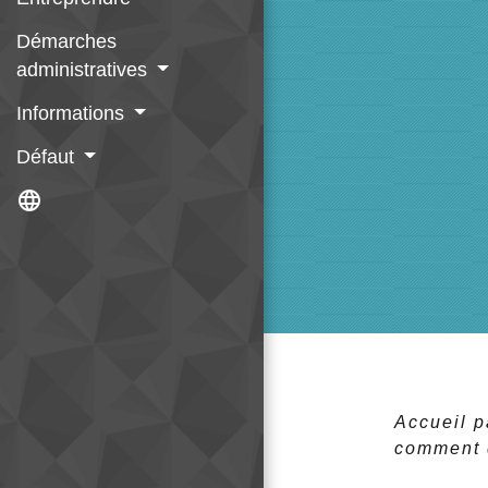
Démarches
administratives
Informations
Défaut
language
Accueil p
comment d