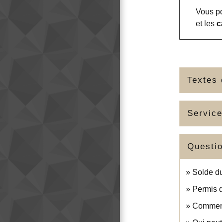
Vous po
et les
c
Textes 
Service
Questi
Solde du
Permis d
Comment 