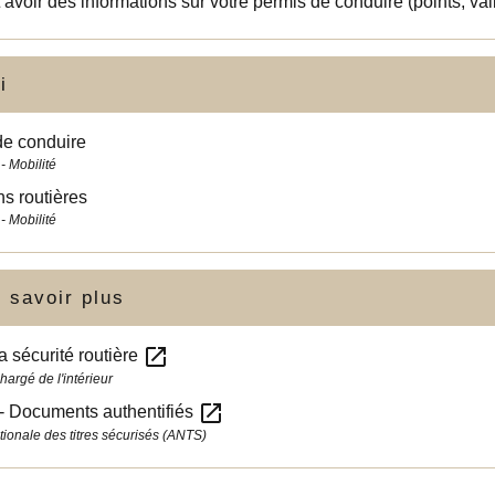
 avoir des informations sur votre permis de conduire (points, valid
i
de conduire
- Mobilité
ns routières
- Mobilité
 savoir plus
open_in_new
la sécurité routière
hargé de l'intérieur
open_in_new
- Documents authentifiés
ionale des titres sécurisés (ANTS)