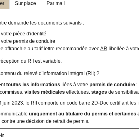
ier
Sur place
Par mail
otre demande les documents suivants :
votre pièce d'identité
 votre permis de conduire
 affranchie au tarif lettre recommandée avec
AR
libellée à vot
réception du RII est variable.
contenu du relevé d'information intégral (RII) ?
ent
toutes les informations
liées à votre
permis de conduire
:
commises,
visites médicales
effectuées,
stages
de sensibilisa
 juin 2023, le RII comporte un
code barre 2D-Doc
certifiant les
communicable
uniquement au titulaire du permis et certaines 
 contre une décision de retrait de permis.
ir