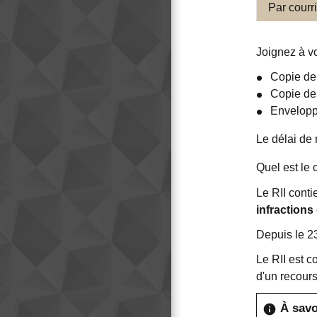
Par courr
Joignez à v
Copie de 
Copie de
Enveloppe
Le délai de 
Quel est le 
Le RII conti
infractions
Depuis le 23
Le RII est 
d'un recours
À savo
info