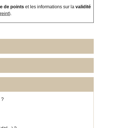
e de points
et les informations sur la
validité
reint
).
 ?