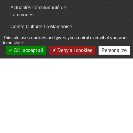
Actualités communauté de
communes
Centre Culturel La Marchoise
This site uses cookies and gives you control over what you want
C.P.A. Lathus
to activate
OK, accept all
Deny all cookies
Personalize
Jumelages
Comité de jumelage de Gençay et sa
région
Mentions légales
-
Politique de confidentialité
-
Accessibilité
-
Plan du site
-
Gestion des cookies
Site créé en partenariat avec Réseau des Communes