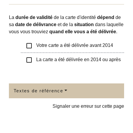
La
durée de validité
de la carte d'identité
dépend
de
sa
date de délivrance
et de la
situation
dans laquelle
vous vous trouviez
quand elle vous a été délivrée
.
check_box_outline_blank
Votre carte a été délivrée avant 2014
check_box_outline_blank
La carte a été délivrée en 2014 ou après
Textes de référence
Signaler une erreur sur cette page