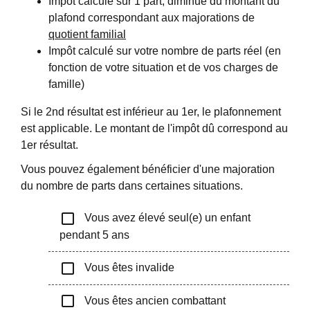
Impôt calculé sur 1 part, diminué du montant du
plafond correspondant aux majorations de
quotient familial
Impôt calculé sur votre nombre de parts réel (en
fonction de votre situation et de vos charges de
famille)
Si le 2
nd
résultat est inférieur au 1
er
, le plafonnement
est applicable. Le montant de l'impôt dû correspond au
1
er
résultat.
Vous pouvez également bénéficier d'une majoration
du nombre de parts dans certaines situations.
check_box_outline_blank
Vous avez élevé seul(e) un enfant
pendant 5 ans
check_box_outline_blank
Vous êtes invalide
check_box_outline_blank
Vous êtes ancien combattant