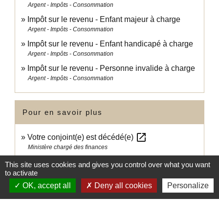
Argent - Impôts - Consommation
Impôt sur le revenu - Enfant majeur à charge
Argent - Impôts - Consommation
Impôt sur le revenu - Enfant handicapé à charge
Argent - Impôts - Consommation
Impôt sur le revenu - Personne invalide à charge
Argent - Impôts - Consommation
Pour en savoir plus
open_in_new
Votre conjoint(e) est décédé(e)
Ministère chargé des finances
Je suis ancien combattant, ou veuf/veuve d'ancien
This site uses cookies and gives you control over what you want
open_in_new
to activate
combattant, cela modifie-t-il mon impôt ?
Ministère chargé des finances
OK, accept all
Deny all cookies
Personalize
Brochure pratique 2023 - Déclaration des revenus
open_in_new
de 2022