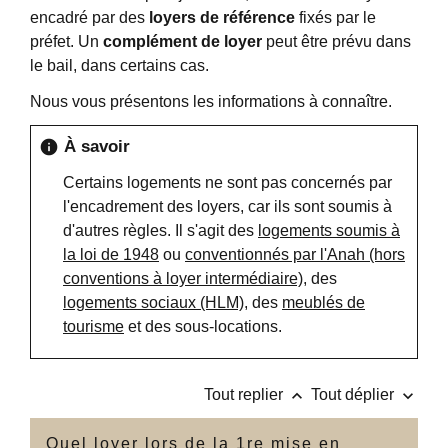
encadré par des
loyers de référence
fixés par le
préfet. Un
complément de loyer
peut être prévu dans
le bail, dans certains cas.
Nous vous présentons les informations à connaître.
À savoir
info
Certains logements ne sont pas concernés par
l'encadrement des loyers, car ils sont soumis à
d'autres règles. Il s'agit des
logements soumis à
la loi de 1948
ou
conventionnés par l'Anah (hors
conventions à loyer intermédiaire)
, des
logements sociaux (HLM)
, des
meublés de
tourisme
et des sous-locations.
keyboard_arrow_up
keyboard_arrow_down
Tout replier
Tout déplier
Quel loyer lors de la 1re mise en