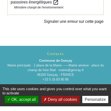
open_in_new
passoires énergétiques
Ministère chargé de l'environnement
Signaler une erreur sur cette page
Contacts
Commune de Gençay
Mairie principale : 1 place de la Mairie ------Mairie annexe : place du
champ de foire Mail : mairie@gencay.fr
86160 Gençay - FRANCE
+33 5 16 83 80 86
This site uses cookies and gives you control over what you want
to activate
OK, accept all
Deny all cookies
Personalize