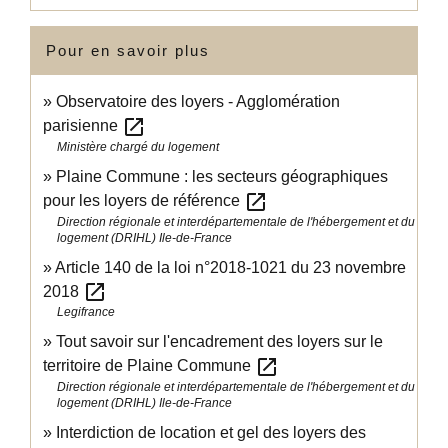
Pour en savoir plus
Observatoire des loyers - Agglomération
open_in_new
parisienne
Ministère chargé du logement
Plaine Commune : les secteurs géographiques
open_in_new
pour les loyers de référence
Direction régionale et interdépartementale de l'hébergement et du
logement (DRIHL) Ile-de-France
Article 140 de la loi n°2018-1021 du 23 novembre
open_in_new
2018
Legifrance
Tout savoir sur l'encadrement des loyers sur le
open_in_new
territoire de Plaine Commune
Direction régionale et interdépartementale de l'hébergement et du
logement (DRIHL) Ile-de-France
Interdiction de location et gel des loyers des