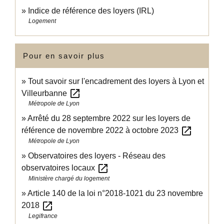
Indice de référence des loyers (IRL)
Logement
Pour en savoir plus
Tout savoir sur l'encadrement des loyers à Lyon et
open_in_new
Villeurbanne
Métropole de Lyon
Arrêté du 28 septembre 2022 sur les loyers de
open_in_new
référence de novembre 2022 à octobre 2023
Métropole de Lyon
Observatoires des loyers - Réseau des
open_in_new
observatoires locaux
Ministère chargé du logement
Article 140 de la loi n°2018-1021 du 23 novembre
open_in_new
2018
Legifrance