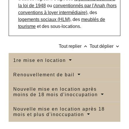
la loi de 1948
ou
conventionnés par l'Anah (hors
conventions à loyer intermédiaire)
, des
logements sociaux (HLM)
, des
meublés de
tourisme
et des sous-locations.
keyboard_arrow_up
keyboard_arrow_down
Tout replier
Tout déplier
1re mise en location
Renouvellement de bail
Nouvelle mise en location après
moins de 18 mois d'inoccupation
Nouvelle mise en location après 18
mois et plus d'inoccupation