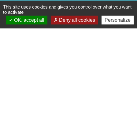
This site uses cookies and gives you control over what you want
to activate
OK, accept all
Deny all cookies
Personalize
Liens
Cinéma
Office de tourisme du Civraisien
en Poitou
Actualités communauté de
communes
Centre Culturel La Marchoise
C.P.A. Lathus
Jumelages