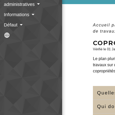
administratives
Informations
Défaut
Accueil p
de travau
language
COPR
Vérifié le 01 J
Le plan plu
travaux sur
copropriétés
Quelle
Qui do