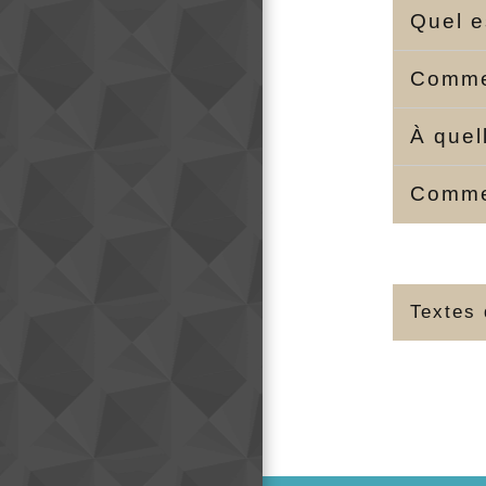
Quel e
Comme
À quel
Commen
Textes 