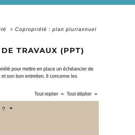
été
>
Copropriété : plan pluriannuel
 DE TRAVAUX (PPT)
riété pour mettre en place un échéancier de
t son bon entretien. Il concerne les
keyboard_arrow_up
keyboard_arrow_down
Tout replier
Tout déplier
T ?