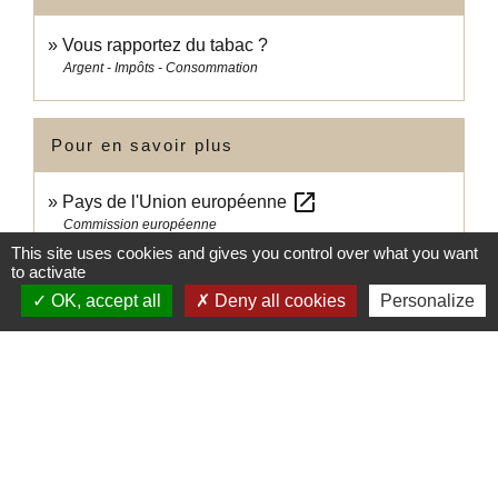
Vous rapportez du tabac ?
Argent - Impôts - Consommation
Pour en savoir plus
open_in_new
Pays de l'Union européenne
Commission européenne
This site uses cookies and gives you control over what you want
Franchises douanières et fiscales en valeur et en
to activate
open_in_new
quantités
OK, accept all
Deny all cookies
Personalize
Ministère chargé des finances
Passer la douane à Andorre : taxes et franchises
open_in_new
Ministère chargé des finances
Emporter de l'alcool, du tabac ou de l'argent
open_in_new
liquide dans l'Union européenne
Commission européenne