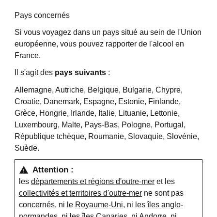
Pays concernés
Si vous voyagez dans un pays situé au sein de l'Union
européenne, vous pouvez rapporter de l'alcool en
France.
Il s'agit des
pays suivants
:
Allemagne, Autriche, Belgique, Bulgarie, Chypre,
Croatie, Danemark, Espagne, Estonie, Finlande,
Grèce, Hongrie, Irlande, Italie, Lituanie, Lettonie,
Luxembourg, Malte, Pays-Bas, Pologne, Portugal,
République tchèque, Roumanie, Slovaquie, Slovénie,
Suède.
Attention :
warning
les
départements et régions d'outre-mer
et les
collectivités et territoires d'outre-mer
ne sont pas
concernés, ni le
Royaume-Uni
, ni les
îles anglo-
normandes
, ni les îles Canaries, ni Andorre, ni