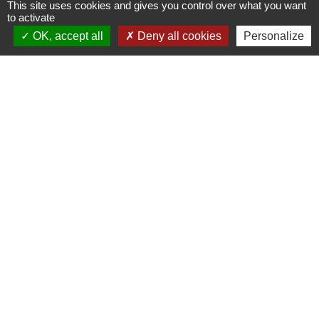
This site uses cookies and gives you control over what you want
to activate
OK, accept all
Deny all cookies
Personalize
Liens
Cinéma
Office de tourisme du Civraisien
en Poitou
Actualités communauté de
communes
Centre Culturel La Marchoise
C.P.A. Lathus
Jumelages