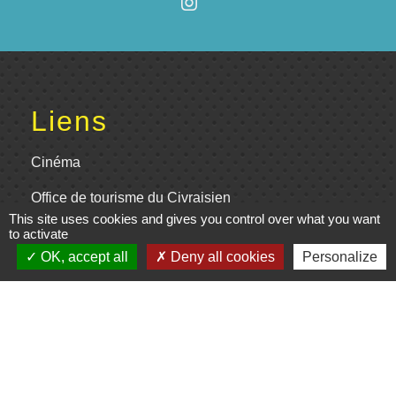
Liens
Cinéma
Office de tourisme du Civraisien
This site uses cookies and gives you control over what you want
en Poitou
to activate
Actualités communauté de
OK, accept all
Deny all cookies
Personalize
communes
Centre Culturel La Marchoise
C.P.A. Lathus