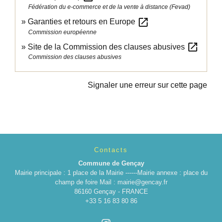
Fédération du e-commerce et de la vente à distance (Fevad)
open_in_new
Garanties et retours en Europe
Commission européenne
open_in_new
Site de la Commission des clauses abusives
Commission des clauses abusives
Signaler une erreur sur cette page
Contacts
Commune de Gençay
Mairie principale : 1 place de la Mairie ------Mairie annexe : place du
champ de foire Mail : mairie@gencay.fr
86160 Gençay - FRANCE
+33 5 16 83 80 86