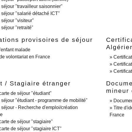
 séjour "travailleur saisonnier"
 séjour "salarié détaché ICT"
séjour "visiteur"
séjour "retraité"
ations provisoires de séjour
Certifi
Algérie
'enfant malade
de volontariat en France
Certifica
Certifica
Certifica
t / Stagiaire étranger
Documen
mineur 
carte de séjour "étudiant"
 séjour "étudiant - programme de mobilité"
Document
 séjour - Recherche d'emploi/création
Titre d'i
se
France
carte de séjour "stagiaire"
carte de séjour "stagiaire ICT"