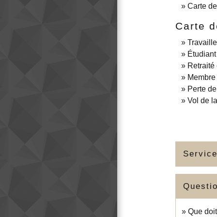
Carte de
Carte d
Travaill
Étudiant
Retraité 
Membre d
Perte de
Vol de l
Service
Questi
Que doit