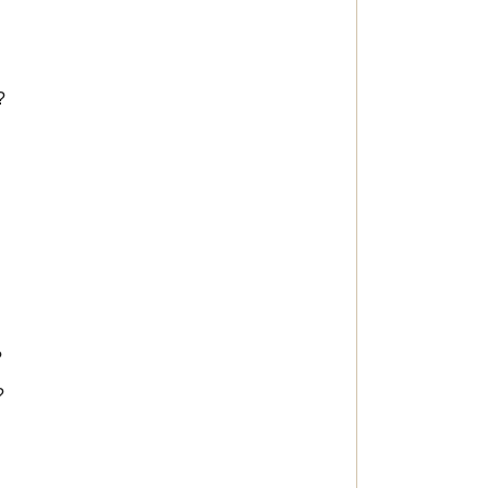
?
?
 ?