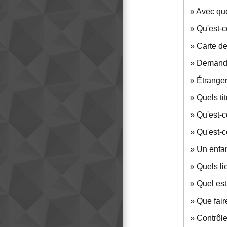
Avec que
Qu'est-c
Carte de
Demande 
Étranger
Quels ti
Qu'est-c
Qu'est-c
Un enfan
Quels li
Quel est
Que fair
Contrôle