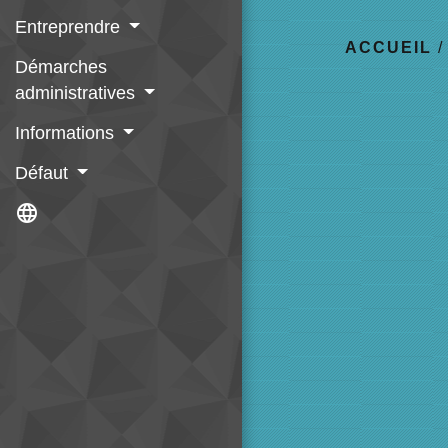
Entreprendre
ACCUEIL
Démarches
administratives
Informations
Défaut
language