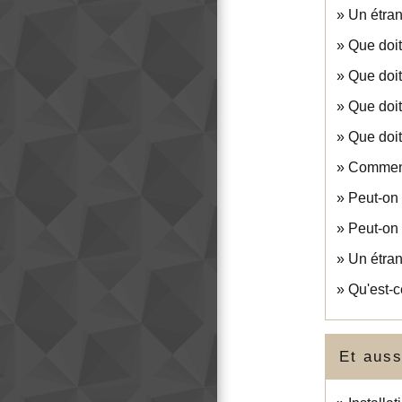
Un étrang
Que doit
Que doit
Que doit
Que doit
Comment 
Peut-on 
Peut-on 
Un étran
Qu'est-c
Et auss