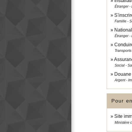
Installa
Étranger -
S'inscri
Famille - S
National
Étranger -
Conduir
Transports 
Assuranc
Social - S
Douane
Argent - I
Pour en
Site imm
Ministère c