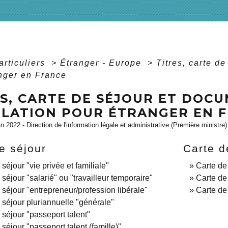
articuliers
>
Étranger - Europe
>
Titres, carte d
nger en France
ES, CARTE DE SÉJOUR ET DOC
ULATION POUR ÉTRANGER EN 
an 2022 - Direction de l'information légale et administrative (Première ministre)
e séjour
Carte d
séjour "vie privée et familiale"
Carte de
 séjour "salarié" ou "travailleur temporaire"
Carte de
 séjour "entrepreneur/profession libérale"
Carte de
 séjour pluriannuelle "générale"
 séjour "passeport talent"
 séjour "passeport talent (famille)"