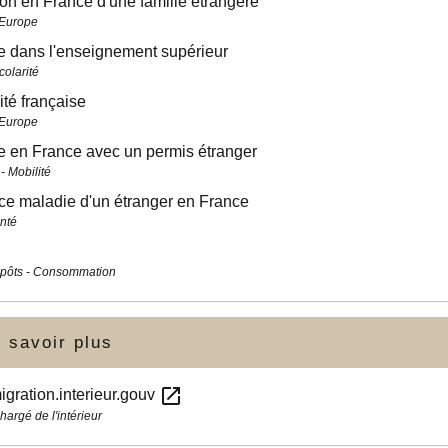
tion en France d'une famille étrangère
 Europe
re dans l'enseignement supérieur
colarité
ité française
 Europe
e en France avec un permis étranger
- Mobilité
e maladie d'un étranger en France
anté
mpôts - Consommation
 savoir plus
open_in_new
igration.interieur.gouv
hargé de l'intérieur