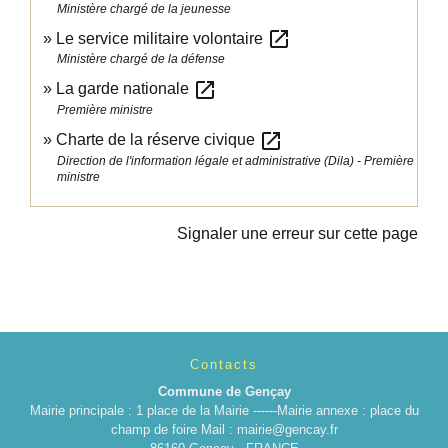
Ministère chargé de la jeunesse
open_in_new
Le service militaire volontaire
Ministère chargé de la défense
open_in_new
La garde nationale
Première ministre
open_in_new
Charte de la réserve civique
Direction de l'information légale et administrative (Dila) - Première
ministre
Signaler une erreur sur cette page
Contacts
Commune de Gençay
Mairie principale : 1 place de la Mairie ------Mairie annexe : place du
champ de foire Mail : mairie@gencay.fr