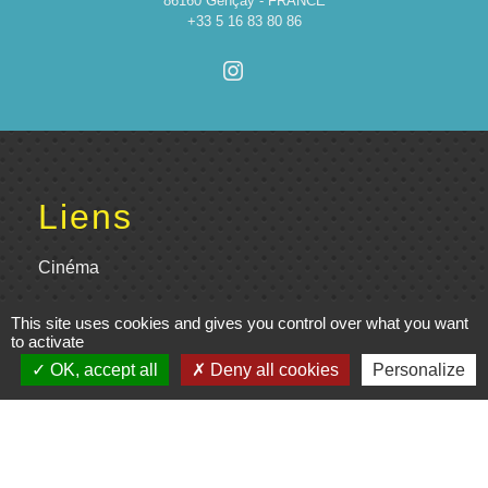
86160 Gençay - FRANCE
+33 5 16 83 80 86
Liens
Cinéma
Office de tourisme du Civraisien
This site uses cookies and gives you control over what you want
en Poitou
to activate
OK, accept all
Deny all cookies
Personalize
Actualités communauté de
communes
Centre Culturel La Marchoise