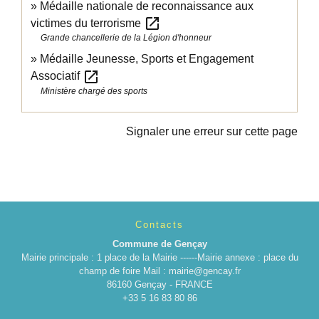
Médaille nationale de reconnaissance aux
open_in_new
victimes du terrorisme
Grande chancellerie de la Légion d'honneur
Médaille Jeunesse, Sports et Engagement
open_in_new
Associatif
Ministère chargé des sports
Signaler une erreur sur cette page
Contacts
Commune de Gençay
Mairie principale : 1 place de la Mairie ------Mairie annexe : place du
champ de foire Mail : mairie@gencay.fr
86160 Gençay - FRANCE
+33 5 16 83 80 86