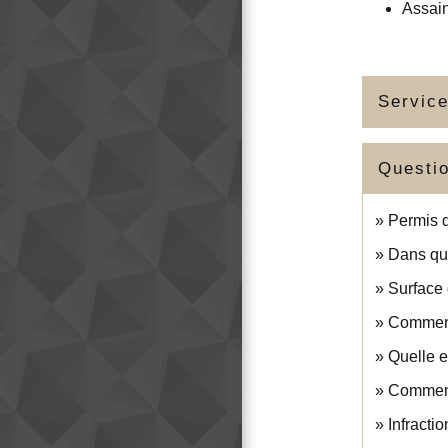
Assai
Service
Questi
Permis d
Dans que
Surface 
Comment
Quelle e
Comment
Infracti