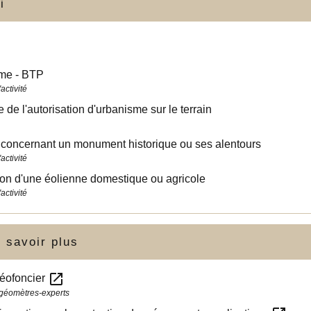
i
me - BTP
activité
 de l'autorisation d'urbanisme sur le terrain
 concernant un monument historique ou ses alentours
activité
tion d'une éolienne domestique ou agricole
activité
 savoir plus
open_in_new
géofoncier
géomètres-experts