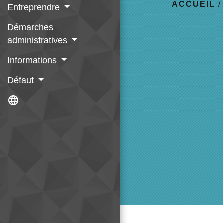
ACCUEIL
Entreprendre
Démarches
administratives
Informations
Défaut
language