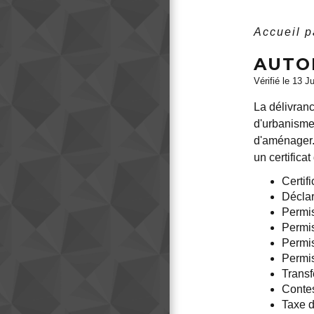
Accueil p
AUTO
Vérifié le 13 J
La délivran
d'urbanisme.
d'aménager.
un certifica
Certif
Déclar
Permis
Permi
Permis
Permis
Transf
Contes
Taxe 