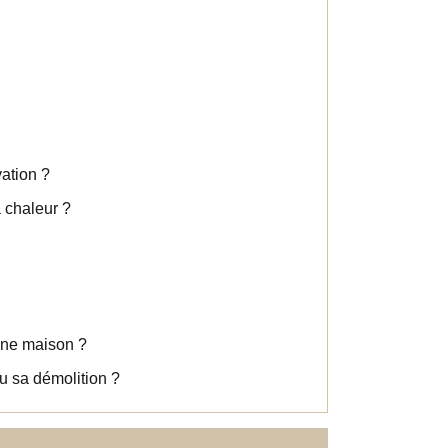
ation ?
à chaleur ?
une maison ?
ou sa démolition ?