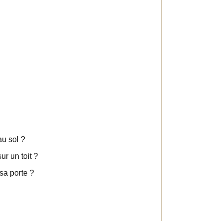
au sol ?
r un toit ?
sa porte ?