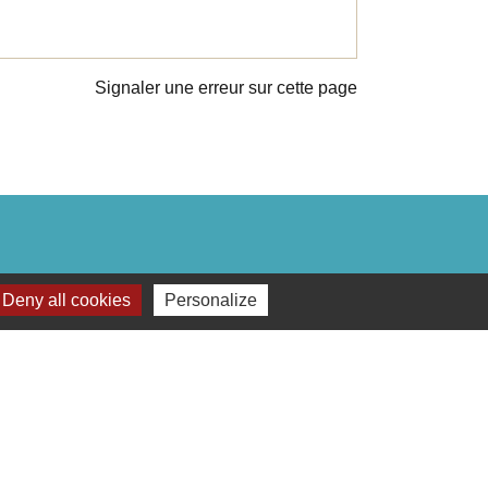
Signaler une erreur sur cette page
Deny all cookies
Personalize
du champ de foire Mail : mairie@gencay.fr