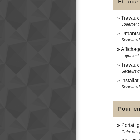
Et auss
Travaux
Logement
Urbanis
Secteurs d'
Affichage
Logement
Travaux
Secteurs d'
Installa
Secteurs d'
Pour en
Portail 
Ordre des 