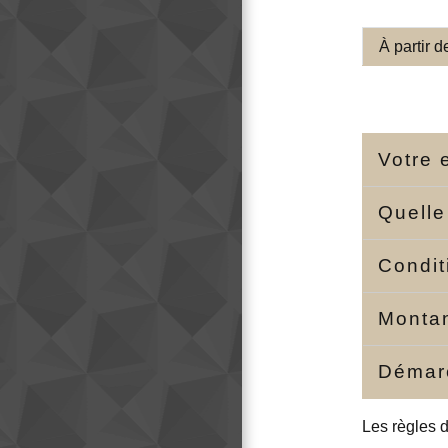
À partir 
Votre 
Quelle
Condit
Montan
Démar
Les règles d