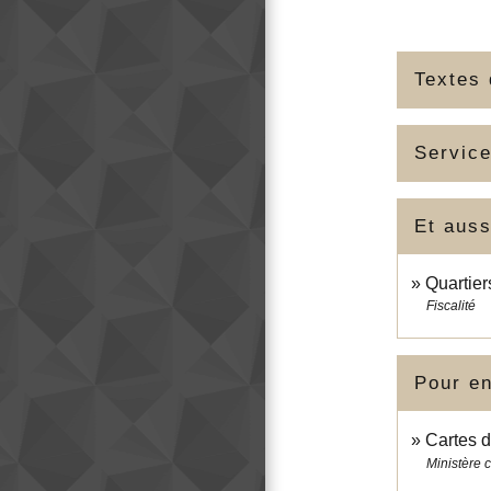
Textes 
Service
Et auss
Quartier
Fiscalité
Pour en
Cartes d
Ministère c