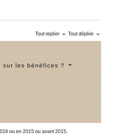
keyboard_arrow_up
keyboard_arrow_down
Tout replier
Tout déplier
n sur les bénéfices ?
e 2016 ou en 2015 ou avant 2015.