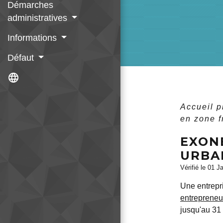
Démarches
administratives
Informations
Défaut
language
Accueil 
en zone f
EXON
URBA
Vérifié le 01 J
Une entrepr
entrepreneu
jusqu'au 31