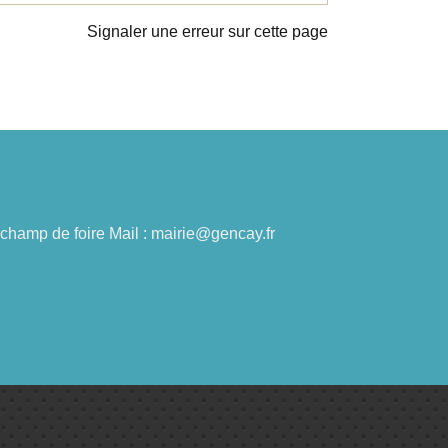
Signaler une erreur sur cette page
du champ de foire Mail : mairie@gencay.fr