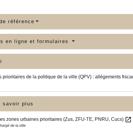
de référence
s en ligne et formulaires
i
s prioritaires de la politique de la ville (QPV) : allègements fisca
 savoir plus
open_in_new
es zones urbaines prioritaires (Zus, ZFU-TE, PNRU, Cucs)
hargé de la ville