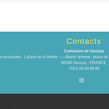
Contacts
Commune de Gençay
ie principale : 1 place de la Mairie ------Mairie annexe : place 
86160 Gençay - FRANCE
+33 5 16 83 80 86