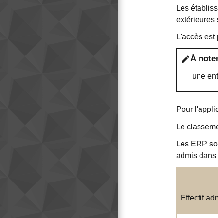
Les établis
extérieures
L'accès est p
À note
edit
une ent
Pour l'appli
Le classeme
Les ERP so
admis dans l
Effectif ad