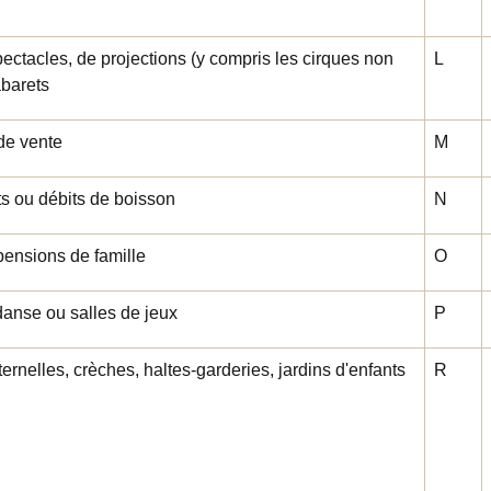
pectacles, de projections (y compris les cirques non
L
abarets
de vente
M
s ou débits de boisson
N
pensions de famille
O
danse ou salles de jeux
P
rnelles, crèches, haltes-garderies, jardins d'enfants
R