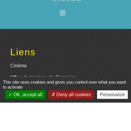
Liens
Cinéma
Office de tourisme du Civraisien
This site uses cookies and gives you control over what you want
en Poitou
to activate
OK, accept all
Deny all cookies
Personalize
Actualités communauté de
communes
Centre Culturel La Marchoise
C.P.A. Lathus