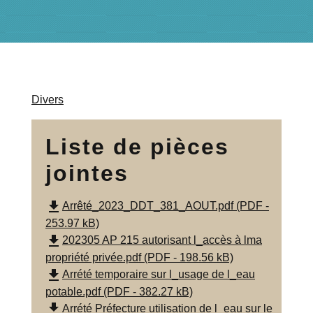
Divers
Liste de pièces
jointes
file_download
Arrêté_2023_DDT_381_AOUT.pdf (PDF -
253.97 kB)
file_download
202305 AP 215 autorisant l_accès à lma
propriété privée.pdf (PDF - 198.56 kB)
file_download
Arrété temporaire sur l_usage de l_eau
potable.pdf (PDF - 382.27 kB)
file_download
Arrété Préfecture utilisation de l_eau sur le