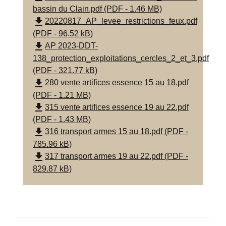
bassin du Clain.pdf (PDF - 1.46 MB)
file_download
20220817_AP_levee_restrictions_feux.pdf
(PDF - 96.52 kB)
file_download
AP 2023-DDT-
138_protection_exploitations_cercles_2_et_3.pdf
(PDF - 321.77 kB)
file_download
280 vente artifices essence 15 au 18.pdf
(PDF - 1.21 MB)
file_download
315 vente artifices essence 19 au 22.pdf
(PDF - 1.43 MB)
file_download
316 transport armes 15 au 18.pdf (PDF -
785.96 kB)
file_download
317 transport armes 19 au 22.pdf (PDF -
829.87 kB)