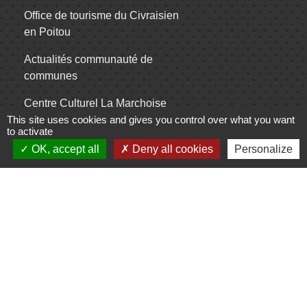
Office de tourisme du Civraisien
en Poitou
Actualités communauté de
communes
Centre Culturel La Marchoise
This site uses cookies and gives you control over what you want
C.P.A. Lathus
to activate
OK, accept all
Deny all cookies
Personalize
Jumelages
Comité de jumelage de Gençay et sa
région
Mentions légales
-
Politique de confidentialité
-
Accessibilité
-
Plan du site
-
Gestion des cookies