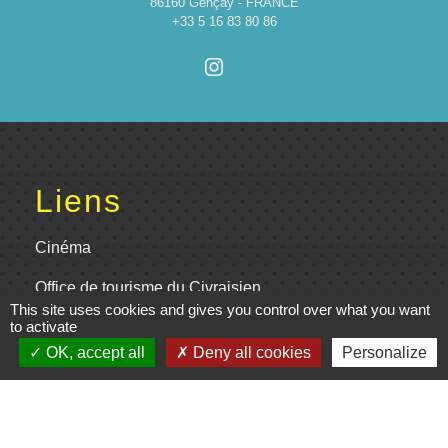
86160 Gençay - FRANCE
+33 5 16 83 80 86
Liens
Cinéma
Office de tourisme du Civraisien
This site uses cookies and gives you control over what you want
en Poitou
to activate
Actualités communauté de
OK, accept all
Deny all cookies
Personalize
communes
Centre Culturel La Marchoise