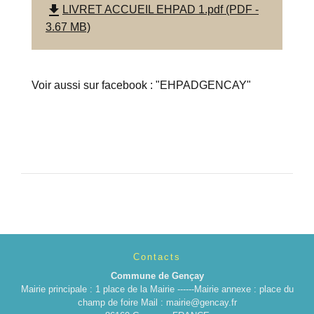
file_download
LIVRET ACCUEIL EHPAD 1.pdf (PDF -
3.67 MB)
Voir aussi sur facebook : "EHPADGENCAY"
Contacts
Commune de Gençay
Mairie principale : 1 place de la Mairie ------Mairie annexe : place du
champ de foire Mail : mairie@gencay.fr