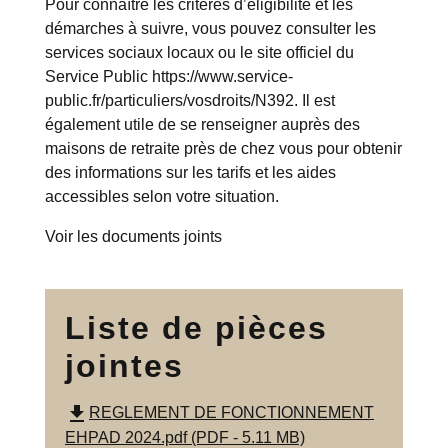
Pour connaître les critères d’éligibilité et les
démarches à suivre, vous pouvez consulter les
services sociaux locaux ou le site officiel du
Service Public https://www.service-
public.fr/particuliers/vosdroits/N392. Il est
également utile de se renseigner auprès des
maisons de retraite près de chez vous
pour obtenir
des informations sur les tarifs et les aides
accessibles selon votre situation.
Voir les documents joints
Liste de pièces
jointes
file_download
REGLEMENT DE FONCTIONNEMENT
EHPAD 2024.pdf (PDF - 5.11 MB)