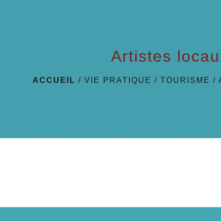
Artistes loca
ACCUEIL
/
VIE PRATIQUE
/
TOURISME
/