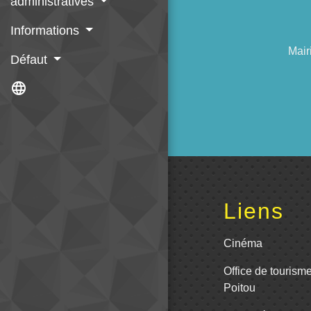
administratives
Informations
Mair
Défaut
language
Liens
Cinéma
Office de tourism
Poitou