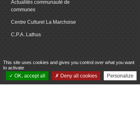
Actualités communauté de
communes
Centre Culturel La Marchoise
C.P.A. Lathus
Jumelages
This site uses cookies and gives you control over what you want
to activate
Comité de jumelage de Gençay et sa
OK, accept all
Deny all cookies
Personalize
région
Mentions légales
-
Politique de confidentialité
-
Accessibilité
-
Plan du site
-
Gestion des cookies
Site créé en partenariat avec Réseau des Communes