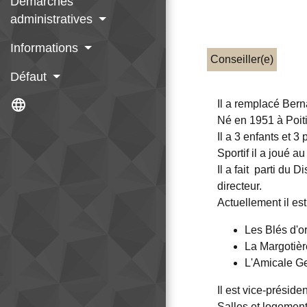
Démarches
administratives
Informations
Conseiller(e)
Défaut
language
Il a remplacé Ber
Né en 1951 à Poitie
Il a 3 enfants et 3 
Sportif il a joué 
Il a fait parti du 
directeur.
Actuellement il es
Les Blés d'o
La Margotièr
L'Amicale G
Il est vice-préside
Salles et logeme