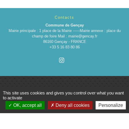
Contacts
Commune de Gençay
Mairie principale : 1 place de la Mairie ------Mairie annexe : place du
champ de foire Mail : mairie@gencay.fr
86160 Gençay - FRANCE
+33 5 16 83 80 86
This site uses cookies and gives you control over what you want
Liens
to activate
OK, accept all
Deny all cookies
Personalize
Cinéma
Office de tourisme du Civraisien