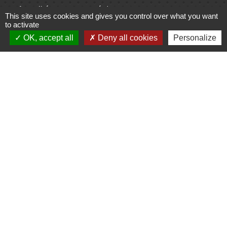
Actualités communauté de
This site uses cookies and gives you control over what you want
communes
to activate
OK, accept all
Deny all cookies
Personalize
Centre Culturel La Marchoise
C.P.A. Lathus
Jumelages
Comité de jumelage de Gençay et sa
région
Mentions légales
-
Politique de confidentialité
-
Accessibilité
-
Plan du site
-
Gestion des cookies
Site créé en partenariat avec Réseau des Communes