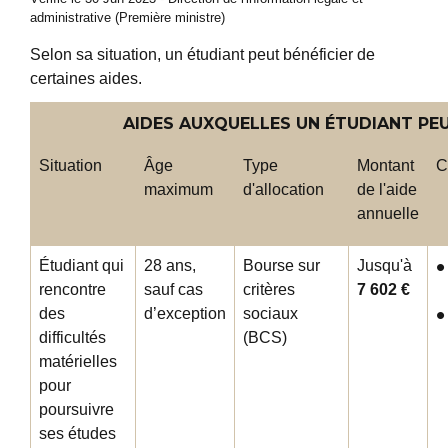
administrative (Première ministre)
Selon sa situation, un étudiant peut bénéficier de
certaines aides.
AIDES AUXQUELLES UN ÉTUDIANT PE
Situation
Âge
Type
Montant
C
maximum
d'allocation
de l'aide
annuelle
Étudiant qui
28 ans,
Bourse sur
Jusqu'à
rencontre
sauf cas
critères
7 602 €
des
d’exception
sociaux
difficultés
(BCS)
matérielles
pour
poursuivre
ses études