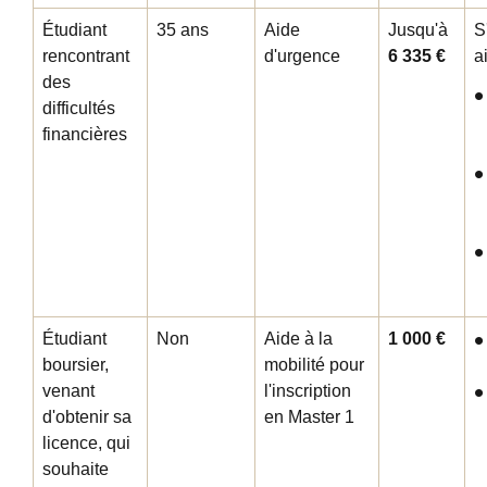
Étudiant
35 ans
Aide
Jusqu'à
S
rencontrant
d'urgence
6 335 €
a
des
difficultés
financières
Étudiant
Non
Aide à la
1 000 €
boursier,
mobilité pour
venant
l'inscription
d'obtenir sa
en Master 1
licence, qui
souhaite