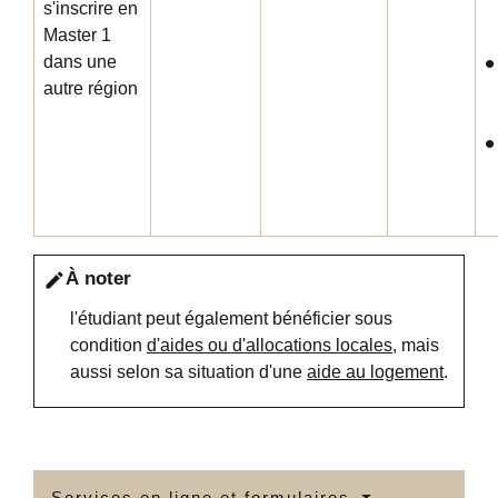
s'inscrire en
Master 1
dans une
autre région
À noter
edit
l'étudiant peut également bénéficier sous
condition
d'aides ou d'allocations locales
, mais
aussi selon sa situation d'une
aide au logement
.
Services en ligne et formulaires