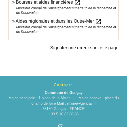
open_in_new
Bourses et aides financières
Ministère chargé de l'enseignement supérieur, de la recherche et
de l'innovation
open_in_new
Aides régionales et dans les Outre-Mer
Ministère chargé de l'enseignement supérieur, de la recherche et
de l'innovation
Signaler une erreur sur cette page
Contacts
Commune de Gençay
Mairie principale : 1 place de la Mairie ------Mairie annexe : place du
champ de foire Mail : mairie@gencay.fr
86160 Gençay - FRANCE
+33 5 16 83 80 86