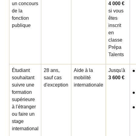
un concours
4 000 €
de la
si vous
fonction
êtes
publique
inscrit
en
classe
Prépa
Talents
Étudiant
28 ans,
Aide à la
Jusqu'à
souhaitant
sauf cas
mobilité
3 600 €
suivre une
d'exception
internationale
formation
supérieure
à l'étranger
ou faire un
stage
international