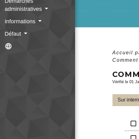
Démarches
administratives
Informations
Défaut
language
Accueil p
Comment s
COMM
Vérifié le 01 J
Sur intern
check_box_outline_blank
check_box_outline_blank