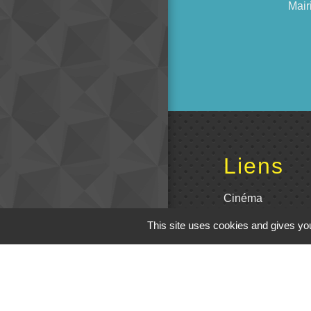
Mair
Liens
Cinéma
This site uses cookies and gives you
Office de tourism
Poitou
Actualités comm
Centre Culturel 