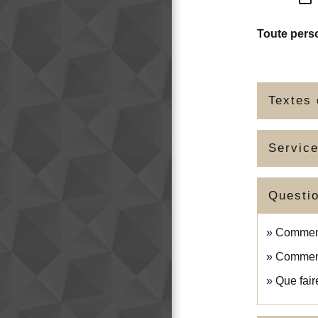
Toute pers
Textes 
Service
Questi
Comment 
Comment 
Que fair