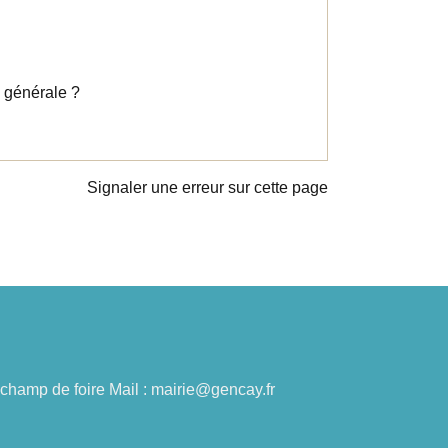
e générale ?
Signaler une erreur sur cette page
du champ de foire Mail : mairie@gencay.fr