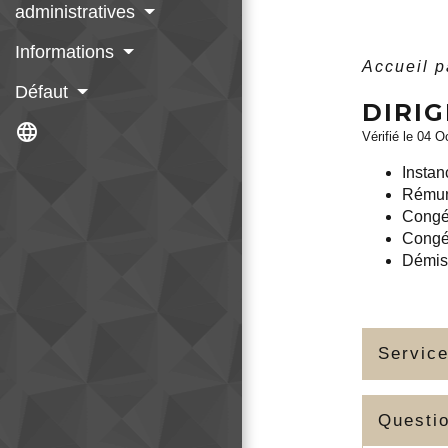
administratives
Informations
Accueil p
Défaut
DIRI
language
Vérifié le 04 O
Instan
Rémuné
Congé 
Congé
Démis
Service
Questi