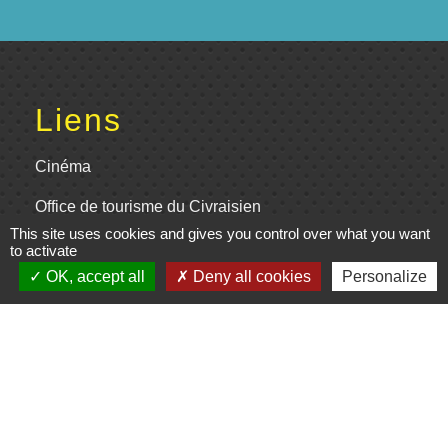
Liens
Cinéma
Office de tourisme du Civraisien
en Poitou
This site uses cookies and gives you control over what you want
to activate
Actualités communauté de
OK, accept all
Deny all cookies
Personalize
communes
Centre Culturel La Marchoise
C.P.A. Lathus