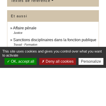
Textes de référence
Et aussi
Affaire pénale
Justice
Sanctions disciplinaires dans la fonction publique
Travail - Formation
This site uses cookies and gives you control over what you want
to activate
Signaler une erreur sur cette page
OK, accept all
Deny all cookies
Personalize
Contacts
Commune de Gençay
Mairie principale : 1 place de la Mairie ------Mairie annexe : place du
champ de foire Mail : mairie@gencay.fr