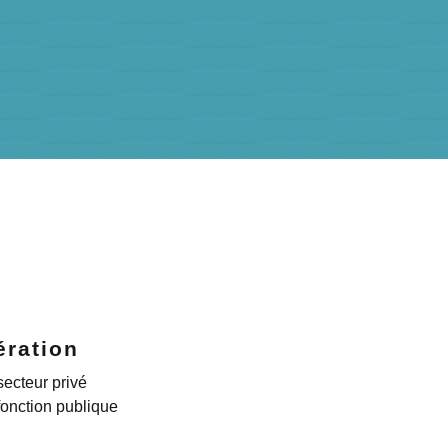
ration
secteur privé
fonction publique
s