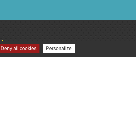
lages
Deny all cookies
Personalize
omité de jumelage de Gençay et sa région
Plan du site
-
Gestion des cookies