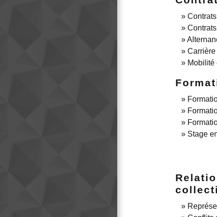
Contrats
Contrats
Alternan
Carrière
Mobilité
Format
Formatio
Formatio
Formati
Stage en
Relatio
collect
Représen