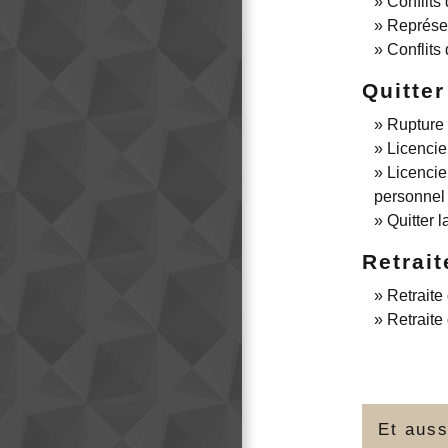
Conflits 
Représen
Conflits 
Quitte
Rupture 
Licenci
Licencie
personnel
Quitter l
Retrait
Retraite
Retraite
Et auss