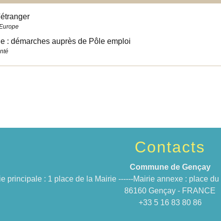
'étranger
 Europe
 : démarches auprès de Pôle emploi
anté
Contacts
Commune de Gençay
ie principale : 1 place de la Mairie ------Mairie annexe : place 
86160 Gençay - FRANCE
+33 5 16 83 80 86