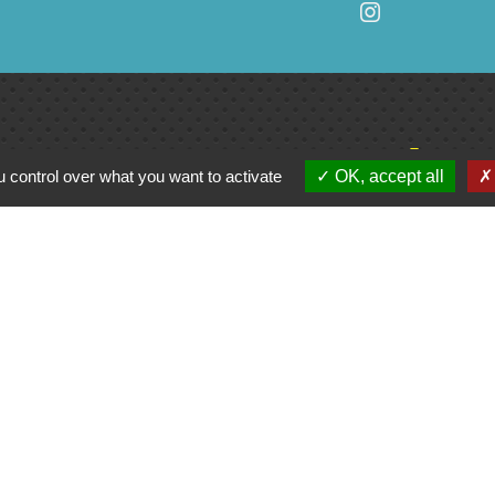
Jume
 control over what you want to activate
OK, accept all
C
e du Civraisien en
unauté de communes
La Marchoise
entions légales
-
Politique de confidentialité
-
Accessibilité
-