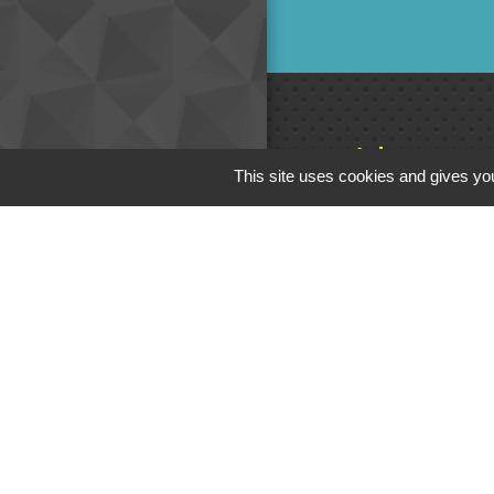
Liens
This site uses cookies and gives you
Cinéma
Office de tourism
Poitou
Actualités comm
Centre Culturel 
C.P.A. Lathus
M