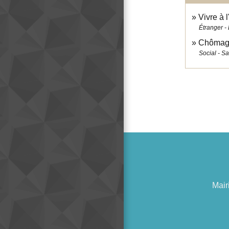
Vivre à l
Étranger -
Chômage
Social - S
Mair