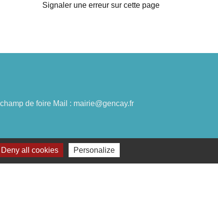
Signaler une erreur sur cette page
du champ de foire Mail : mairie@gencay.fr
Deny all cookies
Personalize
lages