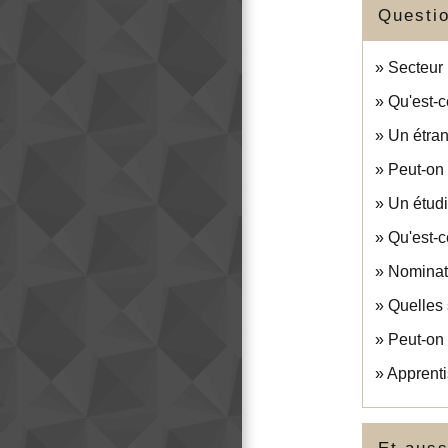
Questi
Secteur 
Qu'est-c
Un étran
Peut-on 
Un étudi
Qu'est-c
Nominati
Quelles 
Peut-on 
Apprenti