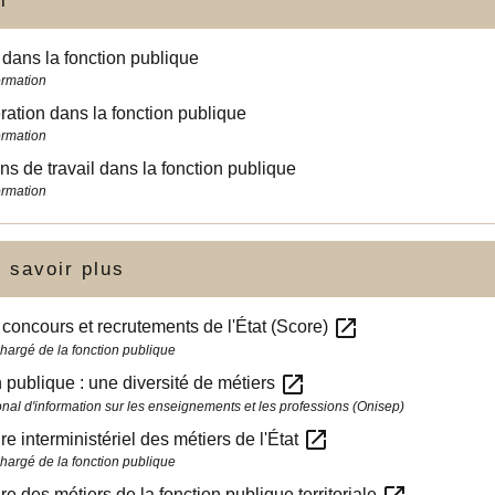
i
 dans la fonction publique
ormation
tion dans la fonction publique
ormation
ns de travail dans la fonction publique
ormation
 savoir plus
open_in_new
 concours et recrutements de l'État (Score)
chargé de la fonction publique
open_in_new
 publique : une diversité de métiers
ional d'information sur les enseignements et les professions (Onisep)
open_in_new
re interministériel des métiers de l'État
chargé de la fonction publique
re des métiers de la fonction publique territoriale