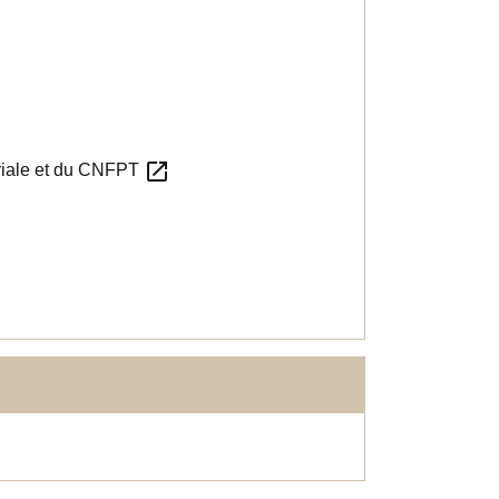
open_in_new
toriale et du CNFPT