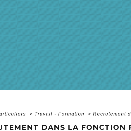
articuliers
>
Travail - Formation
>
Recrutement d
UTEMENT DANS LA FONCTION 