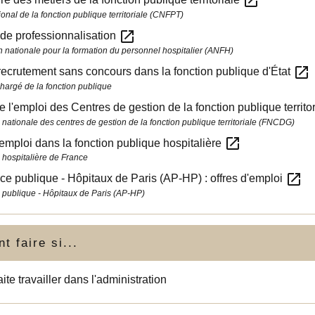
open_in_new
onal de la fonction publique territoriale (CNFPT)
open_in_new
de professionnalisation
n nationale pour la formation du personnel hospitalier (ANFH)
open_in_new
recrutement sans concours dans la fonction publique d'État
chargé de la fonction publique
de l'emploi des Centres de gestion de la fonction publique terri
 nationale des centres de gestion de la fonction publique territoriale (FNCDG)
open_in_new
'emploi dans la fonction publique hospitalière
 hospitalière de France
open_in_new
ce publique - Hôpitaux de Paris (AP-HP) : offres d'emploi
 publique - Hôpitaux de Paris (AP-HP)
 faire si...
ite travailler dans l'administration