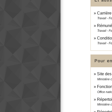
Et auss
Carrière
Travail - F
Rémunéra
Travail - F
Conditio
Travail - F
Pour en
Site des
Ministère 
Fonction
Office nat
Répertoi
Ministère 
Répertoi