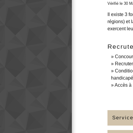
Vérifié le 30 M
Il existe 3 
régions) et 
exercent leu
Recrute
Concours
Recrute
Conditio
handicap
Accès à 
Service