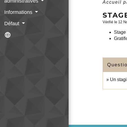
administratives
Accueil p
Informations
STAG
Vérifié le 12 N
Défaut
Stage 
language
Gratif
Questi
Un stagi