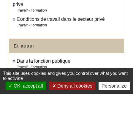
privé
Travail - Formation
Conditions de travail dans le secteur privé
Travail - Formation
Et aussi
Dans la fonction publique
Travail - Formation
This site uses cookies and gives you control over what you want
to activate
Signaler une erreur sur cette page
OK, accept all
Deny all cookies
Personalize
Contacts
Commune de Gençay