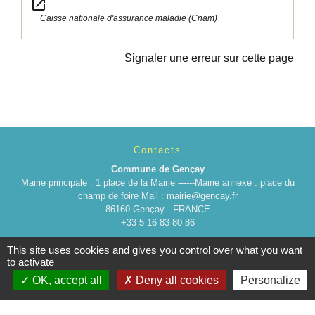
open_in_new
Caisse nationale d'assurance maladie (Cnam)
Signaler une erreur sur cette page
Contacts
Commune de Gençay
Mairie principale : 1 place de la Mairie ------Mairie annexe : place du
champ de foire Mail : mairie@gencay.fr
86160 Gençay - FRANCE
+33 5 16 83 80 86
This site uses cookies and gives you control over what you want
to activate
OK, accept all
Deny all cookies
Personalize