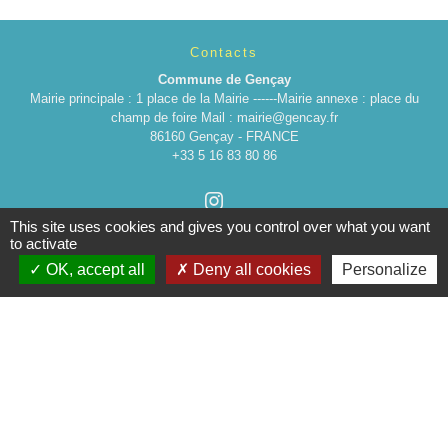
Contacts
Commune de Gençay
Mairie principale : 1 place de la Mairie ------Mairie annexe : place du
champ de foire Mail : mairie@gencay.fr
86160 Gençay - FRANCE
+33 5 16 83 80 86
This site uses cookies and gives you control over what you want
to activate
OK, accept all
Deny all cookies
Personalize
Liens
Cinéma
Office de tourisme du Civraisien
en Poitou