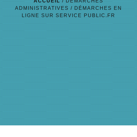
ACCUEIL
/
DÉMARCHES
ADMINISTRATIVES
/
DÉMARCHES EN
LIGNE SUR SERVICE PUBLIC.FR