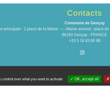
Contacts
Commune de Gençay
ie principale : 1 place de la Mairie ------Mairie annexe : place 
86160 Gençay - FRANCE
+33 5 16 83 80 86
 control over what you want to activate
OK, accept all
Jume
C
e du Civraisien en