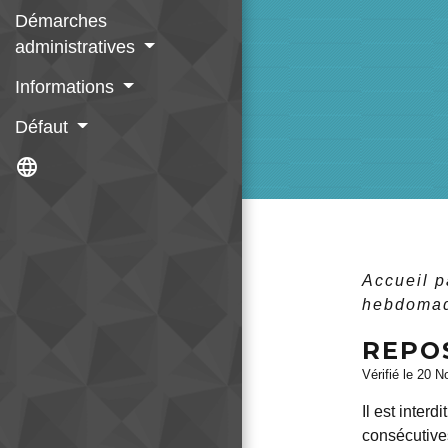
Démarches
administratives
Informations
Défaut
language
Accueil p
hebdomad
REPO
Vérifié le 20 N
Il est inter
consécutives