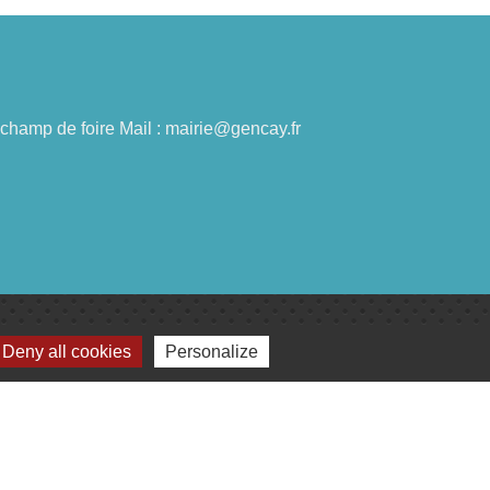
du champ de foire Mail : mairie@gencay.fr
Deny all cookies
Personalize
lages
omité de jumelage de Gençay et sa région