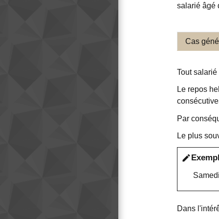
salarié âgé 
Cas géné
Tout salarié
Le repos he
consécutive
Par conséqu
Le plus souv
Exemp
edit
Samedi 
Dans l'intér