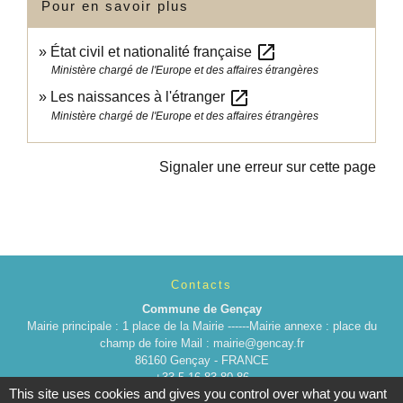
Pour en savoir plus
open_in_new
État civil et nationalité française
Ministère chargé de l'Europe et des affaires étrangères
open_in_new
Les naissances à l'étranger
Ministère chargé de l'Europe et des affaires étrangères
Signaler une erreur sur cette page
Contacts
Commune de Gençay
Mairie principale : 1 place de la Mairie ------Mairie annexe : place du
champ de foire Mail : mairie@gencay.fr
86160 Gençay - FRANCE
+33 5 16 83 80 86
This site uses cookies and gives you control over what you want