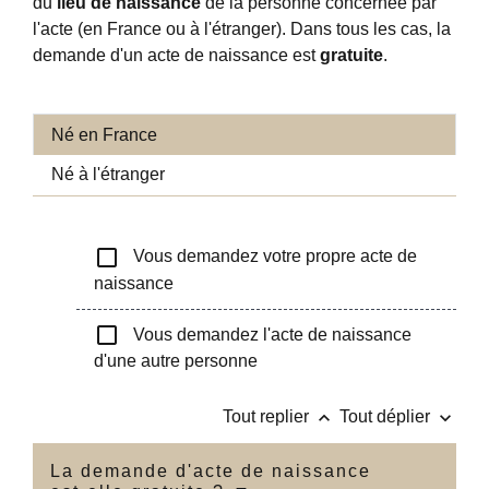
du
lieu de naissance
de la personne concernée par
l'acte (en France ou à l'étranger). Dans tous les cas, la
demande d'un acte de naissance est
gratuite
.
Né en France
Né à l'étranger
check_box_outline_blank
Vous demandez votre propre acte de
naissance
check_box_outline_blank
Vous demandez l'acte de naissance
d'une autre personne
keyboard_arrow_up
keyboard_arrow_down
Tout replier
Tout déplier
La demande d'acte de naissance