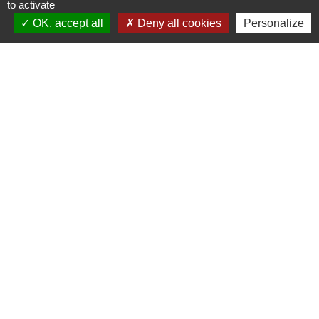
to activate
OK, accept all
Deny all cookies
Personalize
Liens
Cinéma
Office de tourisme du Civraisien
en Poitou
Actualités communauté de
communes
Centre Culturel La Marchoise
C.P.A. Lathus