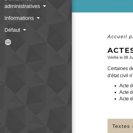
administratives
Informations
Défaut
Accueil p
language
ACTES
Vérifié le 09 J
Certaines dé
d'état civil 
Acte 
Acte 
Acte 
Textes 