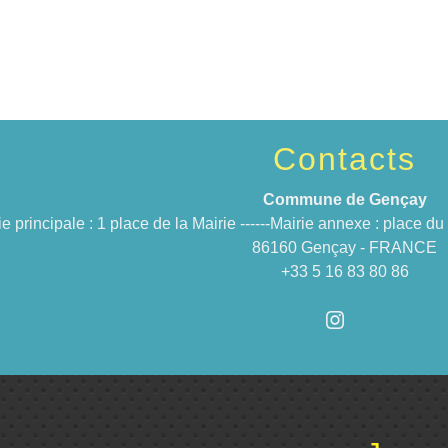
Contacts
Commune de Gençay
ie principale : 1 place de la Mairie ------Mairie annexe : place 
86160 Gençay - FRANCE
+33 5 16 83 80 86