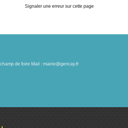
Signaler une erreur sur cette page
du champ de foire Mail : mairie@gencay.fr