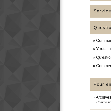
Service
Questi
Comment 
Y a-t-il 
Qu'est-c
Comment 
Pour en
Archive
Commission