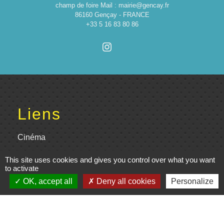
champ de foire Mail : mairie@gencay.fr
86160 Gençay - FRANCE
+33 5 16 83 80 86
Liens
Cinéma
Office de tourisme du Civraisien
This site uses cookies and gives you control over what you want
to activate
en Poitou
OK, accept all
Deny all cookies
Personalize
Actualités communauté de
communes
Centre Culturel La Marchoise