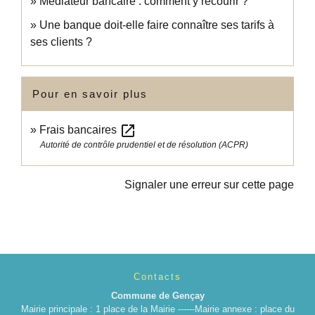
Médiateur bancaire : comment y recourir ?
Une banque doit-elle faire connaître ses tarifs à
ses clients ?
Pour en savoir plus
open_in_new
Frais bancaires
Autorité de contrôle prudentiel et de résolution (ACPR)
Signaler une erreur sur cette page
Contacts
Commune de Gençay
Mairie principale : 1 place de la Mairie ------Mairie annexe : place du