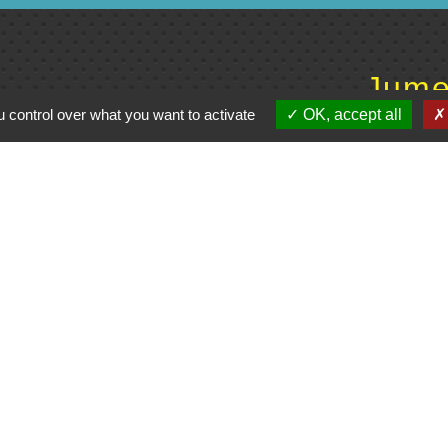
Jume
 control over what you want to activate
OK, accept all
C
e du Civraisien en
unauté de communes
La Marchoise
entions légales
-
Politique de confidentialité
-
Accessibilité
-