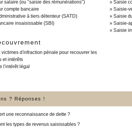
ur salaire (ou "saisie des rémunérations")
Saisie c
ur compte bancaire
Saisie-v
dministrative à tiers détenteur (SATD)
Saisie d
ncaire insaisissable (SBI)
Saisie-ap
Saisie i
recouvrement
 victimes d'infraction pénale pour recouvrer les
et intérêts
 l'intérêt légal
ons ? Réponses !
ert une reconnaissance de dette ?
nt les types de revenus saisissables ?