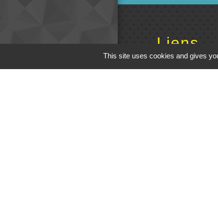
Liens
This site uses cookies and gives you
Cinéma
Office de tourism
Poitou
Actualités comm
Centre Culturel 
C.P.A. Lathus
M