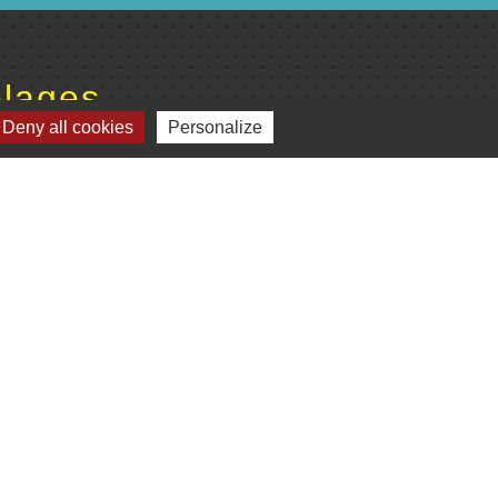
lages
Deny all cookies
Personalize
omité de jumelage de Gençay et sa région
Plan du site
-
Gestion des cookies