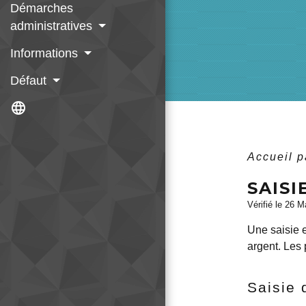
Démarches
administratives
Informations
Défaut
language
Accueil p
SAIS
Vérifié le 26 M
Une saisie 
argent. Les 
Saisie 