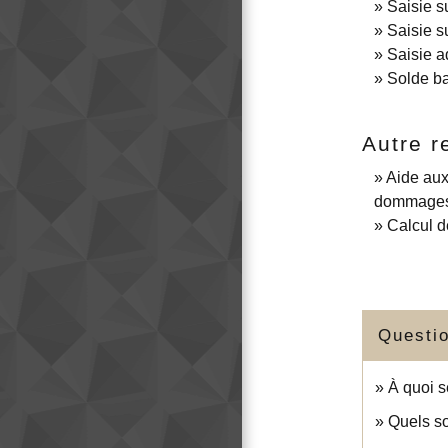
Saisie s
Saisie s
Saisie a
Solde ba
Autre 
Aide aux
dommages 
Calcul de
Questi
À quoi s
Quels so