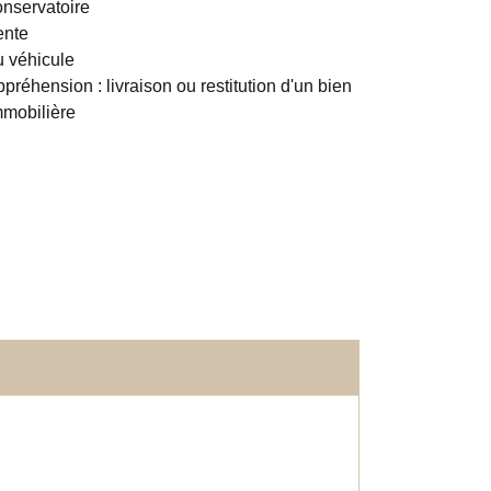
onservatoire
ente
u véhicule
préhension : livraison ou restitution d'un bien
mmobilière