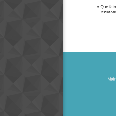
Que fair
Institut n
Mair