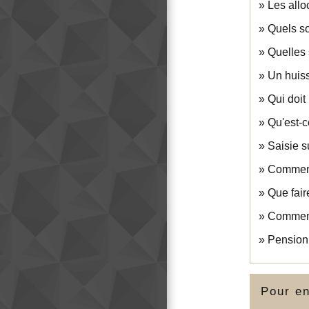
Les allo
Quels so
Quelles 
Un huiss
Qui doit
Qu'est-ce
Saisie s
Comment
Que fair
Comment
Pension 
Pour en