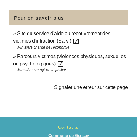
Pour en savoir plus
Site du service d'aide au recouvrement des
open_in_new
victimes d'infraction (Sarvi)
Ministère chargé de l'économie
Parcours victimes (violences physiques, sexuelles
open_in_new
ou psychologiques)
Ministère chargé de la justice
Signaler une erreur sur cette page
Contacts
Commune de Gençay