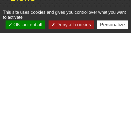
Cinéma
This site uses cookies and gives you control over what you want
to activate
Office de tourisme du Civraisien
OK, accept all
Deny all cookies
Personalize
en Poitou
Actualités communauté de
communes
Centre Culturel La Marchoise
C.P.A. Lathus
Jumelages
Comité de jumelage de Gençay et sa
région