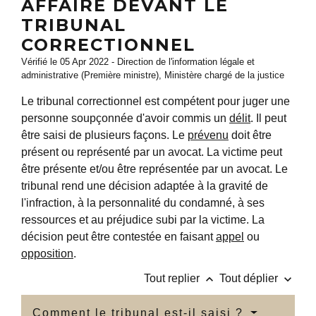
AFFAIRE DEVANT LE
TRIBUNAL
CORRECTIONNEL
Vérifié le 05 Apr 2022 - Direction de l'information légale et
administrative (Première ministre), Ministère chargé de la justice
Le tribunal correctionnel est compétent pour juger une
personne soupçonnée d'avoir commis un
délit
. Il peut
être saisi de plusieurs façons. Le
prévenu
doit être
présent ou représenté par un avocat. La victime peut
être présente et/ou être représentée par un avocat. Le
tribunal rend une décision adaptée à la gravité de
l'infraction, à la personnalité du condamné, à ses
ressources et au préjudice subi par la victime. La
décision peut être contestée en faisant
appel
ou
opposition
.
keyboard_arrow_up
keyboard_arrow_down
Tout replier
Tout déplier
Comment le tribunal est-il saisi ?