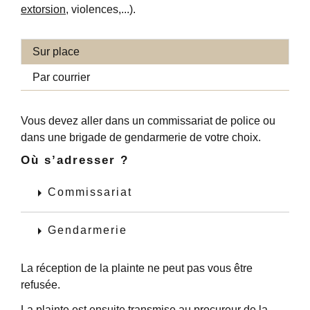
extorsion
, violences,...).
Sur place
Par courrier
Vous devez aller dans un commissariat de police ou
dans une brigade de gendarmerie de votre choix.
Où s’adresser ?
arrow_right
Commissariat
arrow_right
Gendarmerie
La réception de la plainte ne peut pas vous être
refusée.
La plainte est ensuite transmise au procureur de la