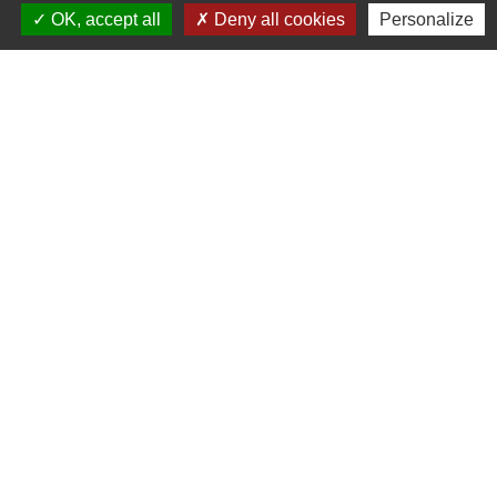
OK, accept all
Deny all cookies
Personalize
Liens
Cinéma
Office de tourisme du Civraisien
en Poitou
Actualités communauté de
communes
Centre Culturel La Marchoise
C.P.A. Lathus