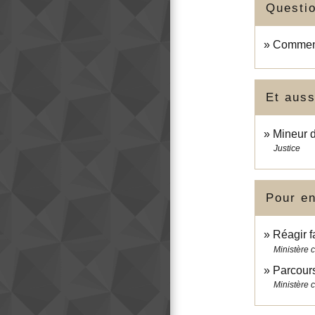
Questi
Comment 
Et auss
Mineur d
Justice
Pour en
Réagir f
Ministère 
Parcours
Ministère c