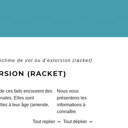
ictime de vol ou d'extorsion (racket)
RSION (RACKET)
de ces faits encourent des
Nous vous
nales. Elles sont
présentons les
lles à leur âge (amende,
informations à
connaître.
keyboard_arrow_up
keyboard_arrow_down
Tout replier
Tout déplier