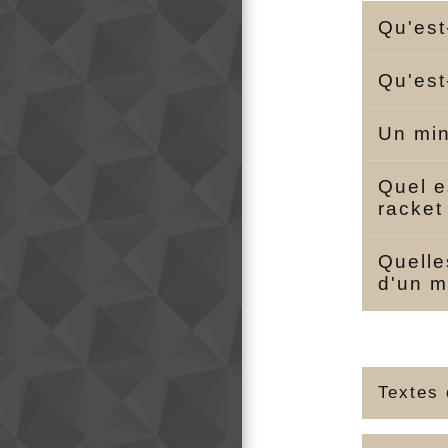
Qu'est
Qu'est
Un min
Quel e
racket
Quelle
d'un m
Textes 