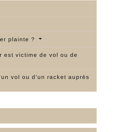
ter plainte ?
r est victime de vol ou de
d'un vol ou d'un racket auprès