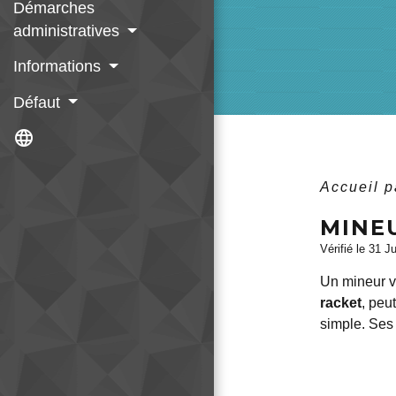
Démarches
administratives
Informations
Défaut
language
Accueil p
MINEU
Vérifié le 31 J
Un mineur v
racket
, peu
simple. Ses