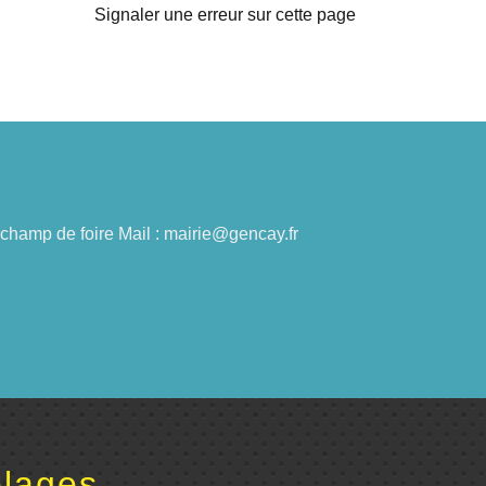
Signaler une erreur sur cette page
du champ de foire Mail : mairie@gencay.fr
lages