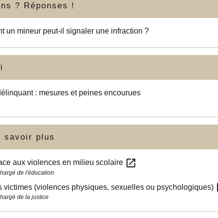
ons ? Réponses !
un mineur peut-il signaler une infraction ?
i
élinquant : mesures et peines encourues
 savoir plus
open_in_new
ace aux violences en milieu scolaire
chargé de l'éducation
op
 victimes (violences physiques, sexuelles ou psychologiques)
hargé de la justice