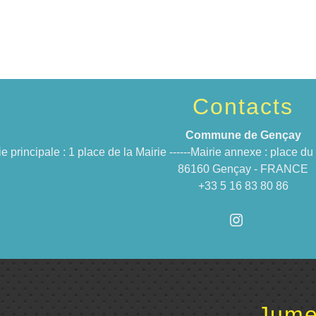
Contacts
Commune de Gençay
ie principale : 1 place de la Mairie ------Mairie annexe : place 
86160 Gençay - FRANCE
+33 5 16 83 80 86
Jume