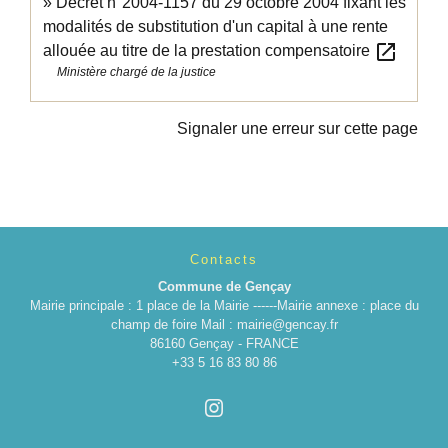
Décret n°2004-1157 du 29 octobre 2004 fixant les
modalités de substitution d'un capital à une rente
open_in_new
allouée au titre de la prestation compensatoire
Ministère chargé de la justice
Signaler une erreur sur cette page
Contacts
Commune de Gençay
Mairie principale : 1 place de la Mairie ------Mairie annexe : place du
champ de foire Mail : mairie@gencay.fr
86160 Gençay - FRANCE
+33 5 16 83 80 86