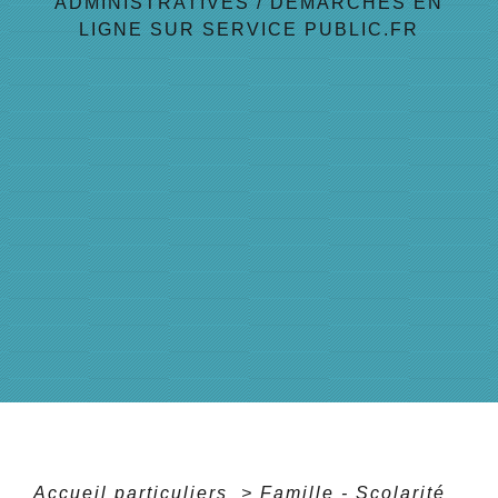
ADMINISTRATIVES
/
DÉMARCHES EN
LIGNE SUR SERVICE PUBLIC.FR
Accueil particuliers
>
Famille - Scolarité