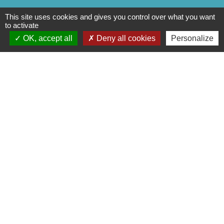
This site uses cookies and gives you control over what you want
to activate
OK, accept all
Deny all cookies
Personalize
Liens
Cinéma
Office de tourisme du Civraisien
en Poitou
Actualités communauté de
communes
Centre Culturel La Marchoise
C.P.A. Lathus
Jumelages