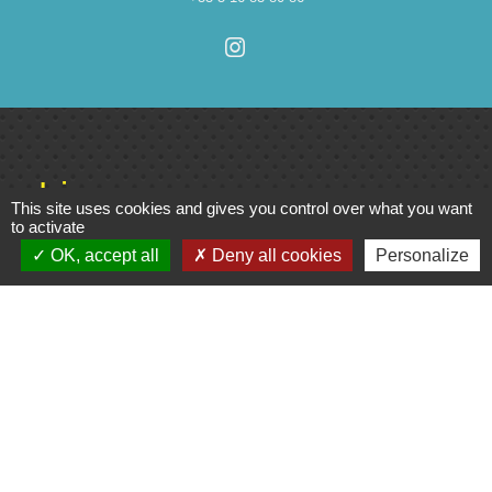
Liens
This site uses cookies and gives you control over what you want
to activate
Cinéma
OK, accept all
Deny all cookies
Personalize
Office de tourisme du Civraisien
en Poitou
Actualités communauté de
communes
Centre Culturel La Marchoise
C.P.A. Lathus